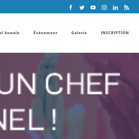
Facebook
Twitter
YouTube
Instagram
LinkedIn
Rss
el kewale
Événement
Galerie
INSCRIPTION